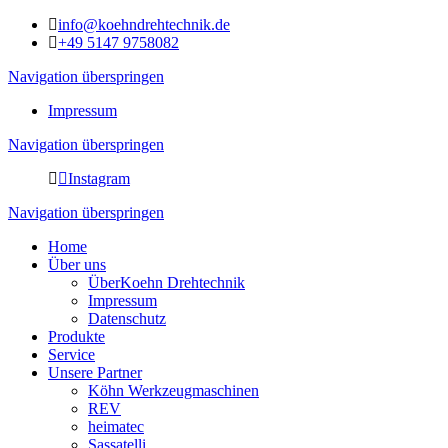
info@koehndrehtechnik.de
+49 5147 9758082
Navigation überspringen
Impressum
Navigation überspringen
Instagram
Navigation überspringen
Home
Über uns
ÜberKoehn Drehtechnik
Impressum
Datenschutz
Produkte
Service
Unsere Partner
Köhn Werkzeugmaschinen
REV
heimatec
Sassatelli