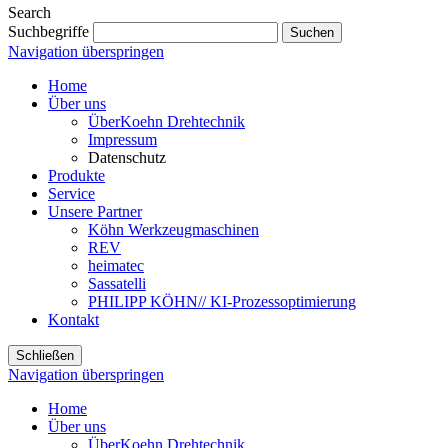
Search
Suchbegriffe
Suchen
Navigation überspringen
Home
Über uns
ÜberKoehn Drehtechnik
Impressum
Datenschutz
Produkte
Service
Unsere Partner
Köhn Werkzeugmaschinen
REV
heimatec
Sassatelli
PHILIPP KÖHN// KI-Prozessoptimierung
Kontakt
Schließen
Navigation überspringen
Home
Über uns
ÜberKoehn Drehtechnik