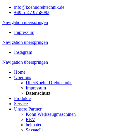
info@koehndrehtechnik.de
+49 5147 9758082
Navigation überspringen
Impressum
Navigation überspringen
Instagram
Navigation überspringen
Home
Über uns
ÜberKoehn Drehtechnik
Impressum
Datenschutz
Produkte
Service
Unsere Partner
Köhn Werkzeugmaschinen
REV
heimatec
Sassatelli