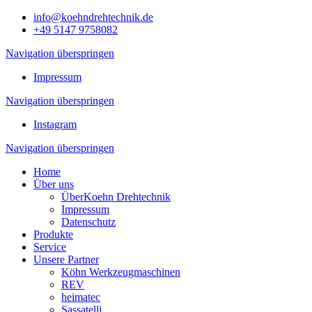
info@koehndrehtechnik.de
+49 5147 9758082
Navigation überspringen
Impressum
Navigation überspringen
Instagram
Navigation überspringen
Home
Über uns
ÜberKoehn Drehtechnik
Impressum
Datenschutz
Produkte
Service
Unsere Partner
Köhn Werkzeugmaschinen
REV
heimatec
Sassatelli