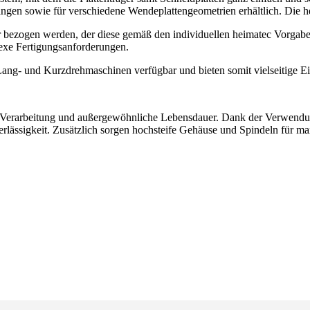
ngen sowie für verschiedene Wendeplattengeometrien erhältlich. Die he
er bezogen werden, der diese gemäß den individuellen heimatec Vorgab
plexe Fertigungsanforderungen.
 Lang- und Kurzdrehmaschinen verfügbar und bieten somit vielseitige E
e Verarbeitung und außergewöhnliche Lebensdauer. Dank der Verwendun
lässigkeit. Zusätzlich sorgen hochsteife Gehäuse und Spindeln für max