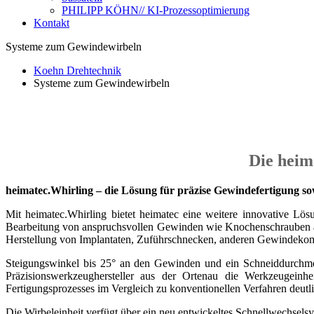
PHILIPP KÖHN// KI-Prozessoptimierung
Kontakt
Systeme zum Gewindewirbeln
Koehn Drehtechnik
Systeme zum Gewindewirbeln
Die heim
heimatec.Whirling – die Lösung für präzise Gewindefertigung so
Mit heimatec.Whirling bietet heimatec eine weitere innovative Lös
Bearbeitung von anspruchsvollen Gewinden wie Knochenschrauben aus T
Herstellung von Implantaten, Zuführschnecken, anderen Gewindekom
Steigungswinkel bis 25° an den Gewinden und ein Schneiddurchmes
Präzisionswerkzeughersteller aus der Ortenau die Werkzeugeinh
Fertigungsprozesses im Vergleich zu konventionellen Verfahren deutli
Die Wirbeleinheit verfügt über ein neu entwickeltes Schnellwechselsy