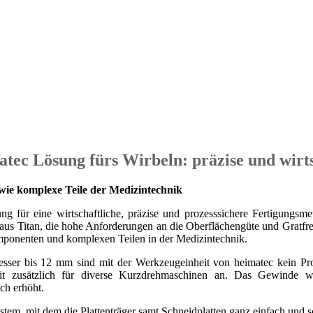
atec Lösung fürs Wirbeln: präzise und wirts
wie komplexe Teile der Medizintechnik
ung für eine wirtschaftliche, präzise und prozesssichere Fertigungsm
itan, die hohe Anforderungen an die Oberflächengüte und Gratfreiheit
ponenten und komplexen Teilen in der Medizintechnik.
ser bis 12 mm sind mit der Werkzeugeinheit von heimatec kein Prob
eit zusätzlich für diverse Kurzdrehmaschinen an. Das Gewinde wi
ch erhöht.
stem, mit dem die Plattenträger samt Schneidplatten ganz einfach und 