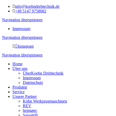
info@koehndrehtechnik.de
+49 5147 9758082
Navigation überspringen
Impressum
Navigation überspringen
Instagram
Navigation überspringen
Home
Über uns
ÜberKoehn Drehtechnik
Impressum
Datenschutz
Produkte
Service
Unsere Partner
Köhn Werkzeugmaschinen
REV
heimatec
Sassatelli