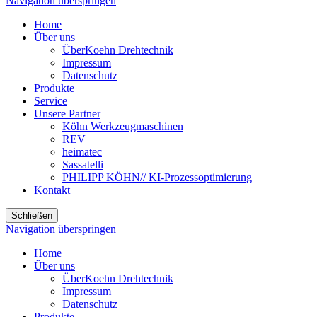
Navigation überspringen
Home
Über uns
ÜberKoehn Drehtechnik
Impressum
Datenschutz
Produkte
Service
Unsere Partner
Köhn Werkzeugmaschinen
REV
heimatec
Sassatelli
PHILIPP KÖHN// KI-Prozessoptimierung
Kontakt
Schließen
Navigation überspringen
Home
Über uns
ÜberKoehn Drehtechnik
Impressum
Datenschutz
Produkte