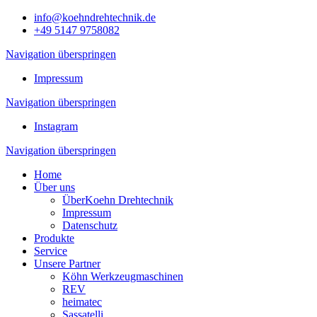
info@koehndrehtechnik.de
+49 5147 9758082
Navigation überspringen
Impressum
Navigation überspringen
Instagram
Navigation überspringen
Home
Über uns
ÜberKoehn Drehtechnik
Impressum
Datenschutz
Produkte
Service
Unsere Partner
Köhn Werkzeugmaschinen
REV
heimatec
Sassatelli