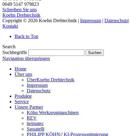
0049 5147 979823
Schreiben Sie uns
Koehn Drehtechnik
Copyright © 2026 Koehn Drehtechnik |
Impressum
|
Datenschutz
|
Kontakt
Back to Top
Search
Suchbegriffe
Suchen
Navigation überspringen
Home
Über uns
ÜberKoehn Drehtechnik
Impressum
Datenschutz
Produkte
Service
Unsere Partner
Köhn Werkzeugmaschinen
REV
heimatec
Sassatelli
PHILIPP KÖHN// KI-Prozessoptimierung